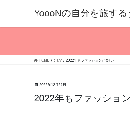
コ
ナ
ン
ビ
YoooNの自分を旅す
テ
ゲ
ン
ー
ツ
シ
へ
ョ
ス
ン
キ
に
ッ
移
HOME
diary
2022年もファッションが楽し♪
プ
動
2022年12月26日
2022年もファッショ