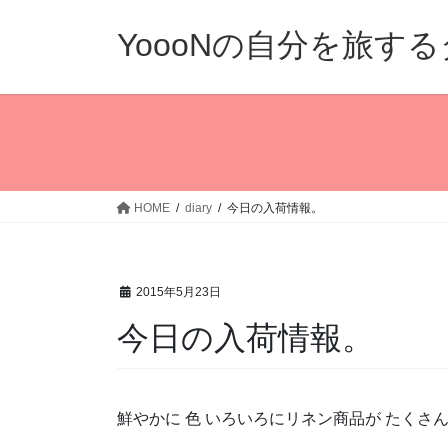
コ
ナ
ン
ビ
YoooNの自分を旅す
テ
ゲ
ン
ー
ツ
シ
へ
ョ
ス
ン
キ
に
ッ
移
HOME
diary
今日の入荷情報。
プ
動
2015年5月23日
今日の入荷情報。
鮮やかに 色 いろいろにリネン商品が たくさ