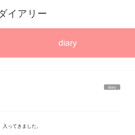
るダイアリー
diary
diary
ん 入ってきました。