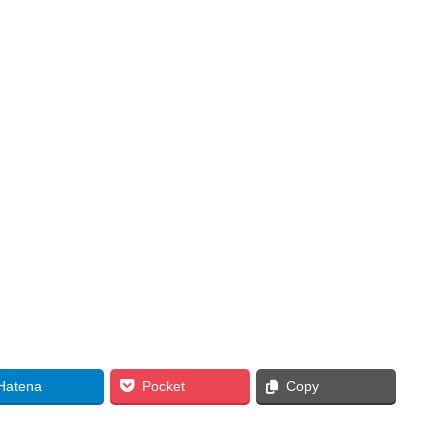
。
Hatena
Pocket
Copy