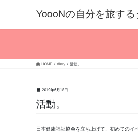
コ
ナ
ン
ビ
YoooNの自分を旅す
テ
ゲ
ン
ー
ツ
シ
へ
ョ
ス
ン
キ
に
ッ
移
HOME
diary
活動。
プ
動
2019年6月18日
活動。
日本健康福祉協会を立ち上げて、初めてのイ