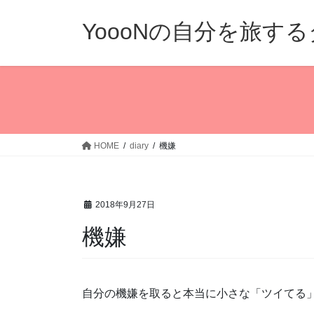
コ
ナ
ン
ビ
YoooNの自分を旅す
テ
ゲ
ン
ー
ツ
シ
へ
ョ
ス
ン
キ
に
ッ
移
HOME
diary
機嫌
プ
動
2018年9月27日
機嫌
自分の機嫌を取ると本当に小さな「ツイてる