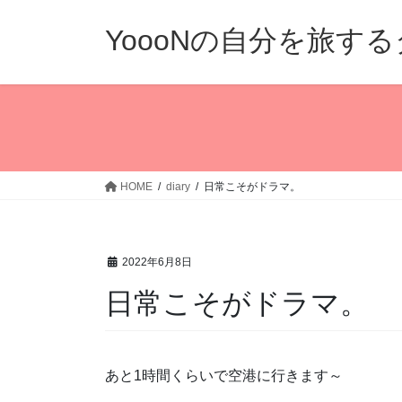
コ
ナ
ン
ビ
YoooNの自分を旅す
テ
ゲ
ン
ー
ツ
シ
へ
ョ
ス
ン
キ
に
ッ
移
HOME
diary
日常こそがドラマ。
プ
動
2022年6月8日
日常こそがドラマ。
あと1時間くらいで空港に行きます～