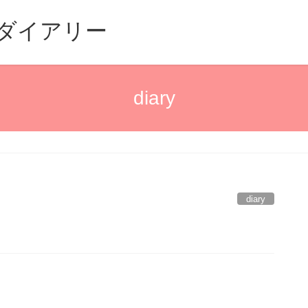
るダイアリー
diary
diary