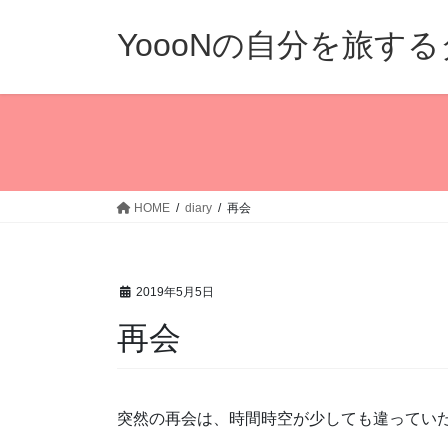
コ
ナ
ン
ビ
YoooNの自分を旅す
テ
ゲ
ン
ー
ツ
シ
へ
ョ
ス
ン
キ
に
ッ
移
HOME
diary
再会
プ
動
2019年5月5日
再会
突然の再会は、時間時空が少しても違ってい