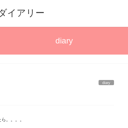
るダイアリー
diary
diary
たら。。。。