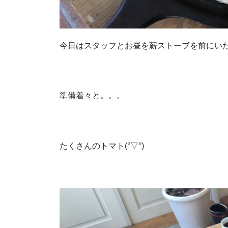
今日はスタッフとお昼を薪ストーブを前にいただ
準備着々と。。。
たくさんのトマト(°▽°)