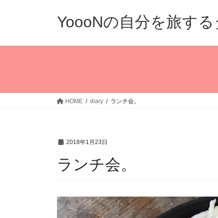
コ
ナ
ン
ビ
YoooNの自分を旅す
テ
ゲ
ン
ー
ツ
シ
へ
ョ
ス
ン
キ
に
ッ
移
HOME
diary
ランチ会。
プ
動
2018年1月23日
ランチ会。