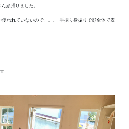
さん頑張りました。
か使われていないので。。。 手振り身振りで顔全体で表
。
☆