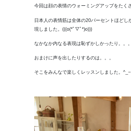
今回は顔の表情のウォーミングアップをたく
日本人の表情筋は全体の20パーセントほどし
現しました。(((o(*ﾟ▽ﾟ*)o)))
なかなか内なる表現は恥ずかしかったり。。
おまけに声を出したりするのは。。。
そこをみんなで楽しくレッスンしました。^_−