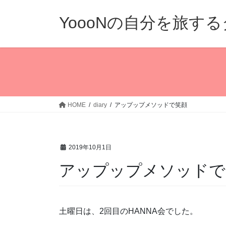
コ
ナ
ン
ビ
YoooNの自分を旅す
テ
ゲ
ン
ー
ツ
シ
へ
ョ
ス
ン
キ
に
ッ
移
HOME
diary
アップップメソッドで笑顔
プ
動
2019年10月1日
アップップメソッドで
土曜日は、2回目のHANNA会でした。