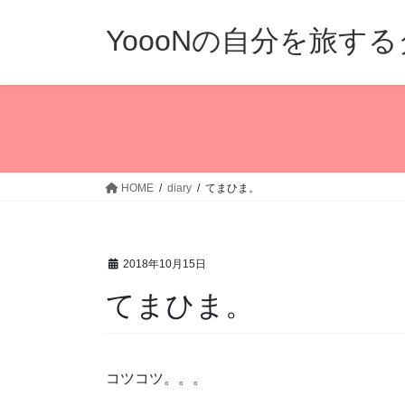
コ
ナ
ン
ビ
YoooNの自分を旅す
テ
ゲ
ン
ー
ツ
シ
へ
ョ
ス
ン
キ
に
ッ
移
HOME
diary
てまひま。
プ
動
2018年10月15日
てまひま。
コツコツ。。。