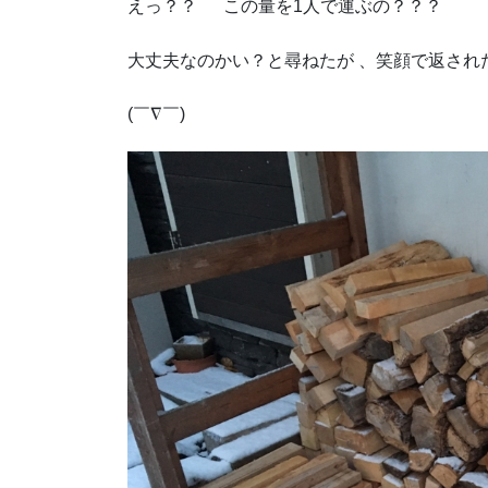
えっ？？ この量を1人で運ぶの？？？
大丈夫なのかい？と尋ねたが 、笑顔で返され
(￣∇￣)