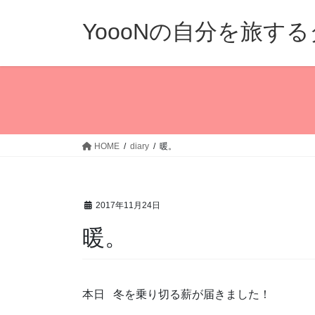
コ
ナ
ン
ビ
YoooNの自分を旅す
テ
ゲ
ン
ー
ツ
シ
へ
ョ
ス
ン
キ
に
ッ
移
HOME
diary
暖。
プ
動
2017年11月24日
暖。
本日 冬を乗り切る薪が届きました！