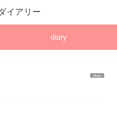
るダイアリー
diary
diary