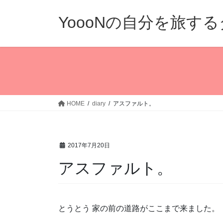
コ
ナ
ン
ビ
YoooNの自分を旅す
テ
ゲ
ン
ー
ツ
シ
へ
ョ
ス
ン
キ
に
ッ
移
HOME
diary
アスファルト。
プ
動
2017年7月20日
アスファルト。
とうとう 家の前の道路がここまで来ました。