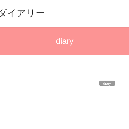
るダイアリー
diary
diary