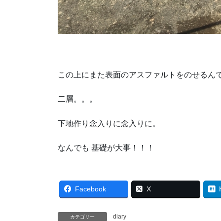
この上にまた表面のアスファルトをのせるん
二層。。。
下地作り念入りに念入りに。
なんでも 基礎が大事！！！
Facebook
X
diary
カテゴリー