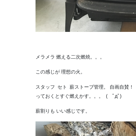
メラメラ 燃える二次燃焼。。。
この感じが 理想の火。
スタッフ セト 薪ストーブ管理。 自画自賛
っておくとすぐ燃えかす。。。 ( ﾟдﾟ)
薪割りも いい感じです。