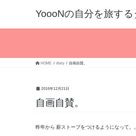
コ
ナ
ン
ビ
YoooNの自分を旅す
テ
ゲ
ン
ー
ツ
シ
へ
ョ
ス
ン
キ
に
ッ
移
HOME
diary
自画自賛。
プ
動
2016年12月21日
自画自賛。
昨年から 薪ストーブをつけるようになって。