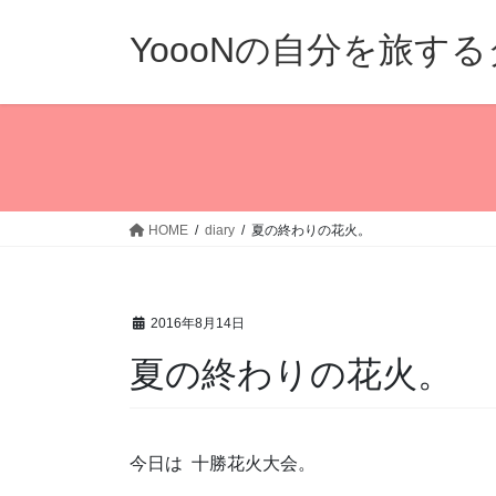
コ
ナ
ン
ビ
YoooNの自分を旅す
テ
ゲ
ン
ー
ツ
シ
へ
ョ
ス
ン
キ
に
ッ
移
HOME
diary
夏の終わりの花火。
プ
動
2016年8月14日
夏の終わりの花火。
今日は 十勝花火大会。