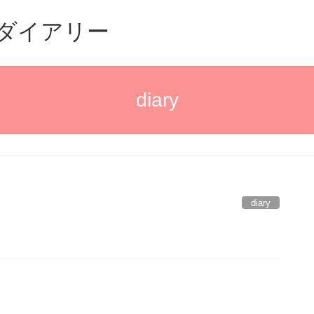
るダイアリー
diary
diary