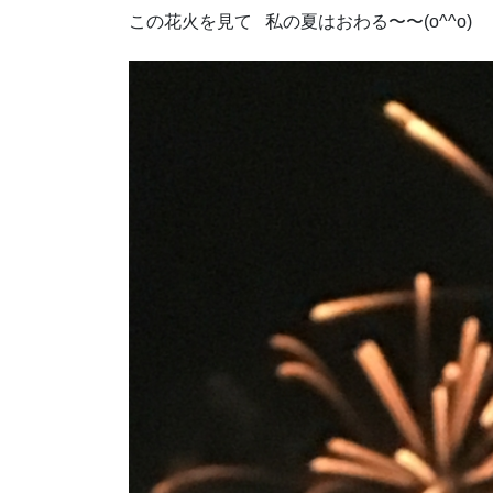
この花火を見て 私の夏はおわる〜〜(o^^o)