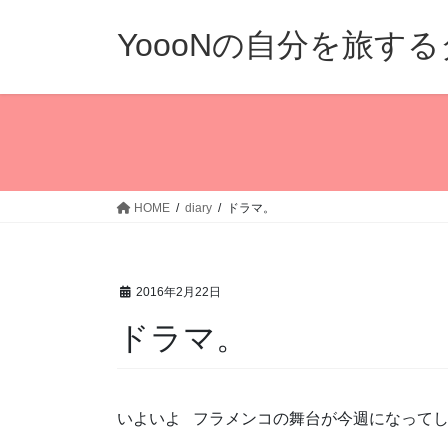
コ
ナ
ン
ビ
YoooNの自分を旅す
テ
ゲ
ン
ー
ツ
シ
へ
ョ
ス
ン
キ
に
ッ
移
HOME
diary
ドラマ。
プ
動
2016年2月22日
ドラマ。
いよいよ フラメンコの舞台が今週になって