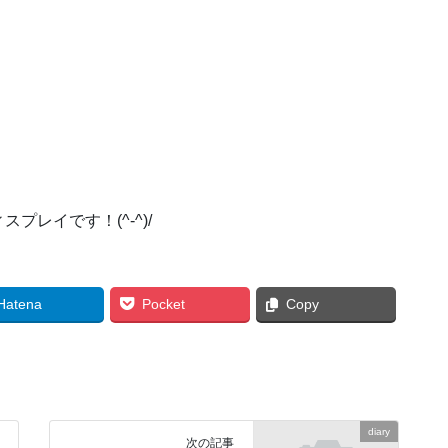
レイです！(^-^)/
Hatena
Pocket
Copy
diary
次の記事