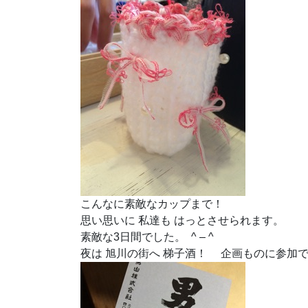
こんなに素敵なカップまで！
思い思いに 私達も はっとさせられます。
素敵な3日間でした。 ^ – ^
夜は 旭川の街へ 梯子酒！ 企画ものに参加