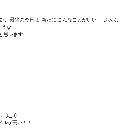
去り 最終の今日は 新たに こんなことがいい！ あんな
ような。
たと思います。
u_u)
ベルが高い！！