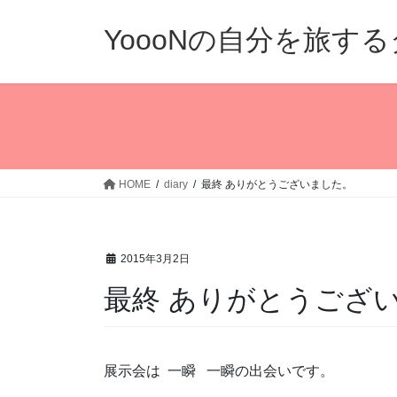
コ
ナ
ン
ビ
YoooNの自分を旅す
テ
ゲ
ン
ー
ツ
シ
へ
ョ
ス
ン
キ
に
ッ
移
HOME
diary
最終 ありがとうございました。
プ
動
2015年3月2日
最終 ありがとうござ
展示会は 一瞬 一瞬の出会いです。