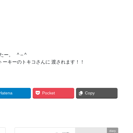
！
。 ^ – ^
トーキーのトキコさんに 渡されます！！
Hatena
Pocket
Copy
diary