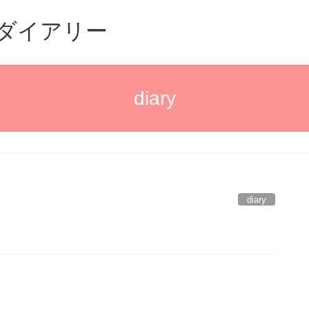
るダイアリー
diary
diary