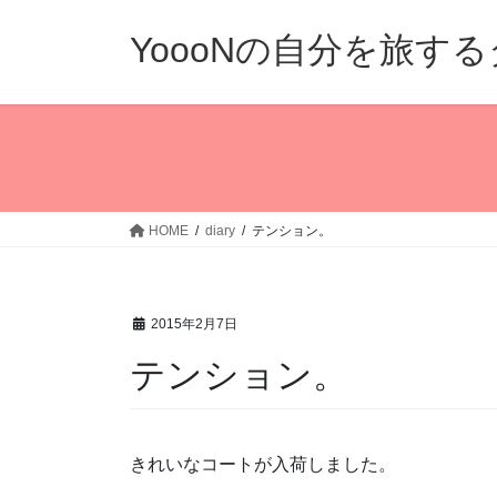
コ
ナ
ン
ビ
YoooNの自分を旅す
テ
ゲ
ン
ー
ツ
シ
へ
ョ
ス
ン
キ
に
ッ
移
HOME
diary
テンション。
プ
動
2015年2月7日
テンション。
きれいなコートが入荷しました。