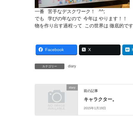
一番 苦手なデスクワーク！ ^^;
でも 学びの年なので 今年は やります！！
物を作り出す過程って この世界は 徹底的で
Facebook
X
diary
カテゴリー
diary
前の記事
キャラクター。
2015年1月19日