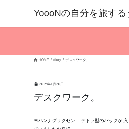
コ
ナ
ン
ビ
YoooNの自分を旅す
テ
ゲ
ン
ー
ツ
シ
へ
ョ
ス
ン
キ
に
ッ
移
HOME
diary
デスクワーク。
プ
動
2015年1月20日
デスクワーク。
ヨハンナグリクセン テトラ型のバックが 入