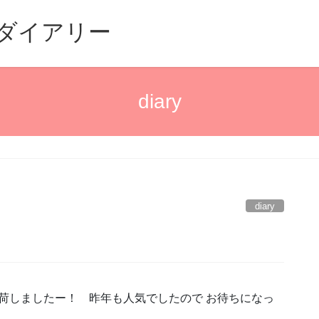
るダイアリー
diary
diary
荷しましたー！ 昨年も人気でしたので お待ちになっ