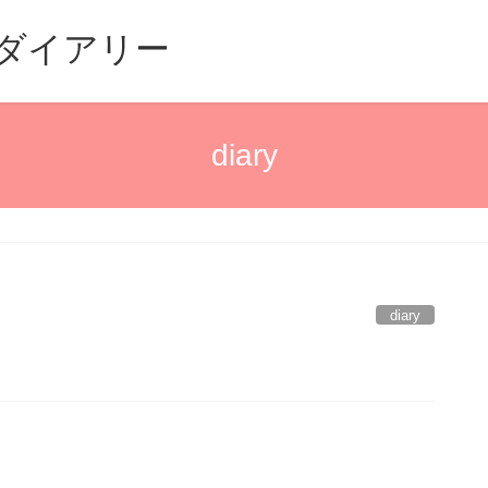
るダイアリー
diary
diary