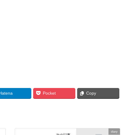
Hatena
Pocket
Copy
diary