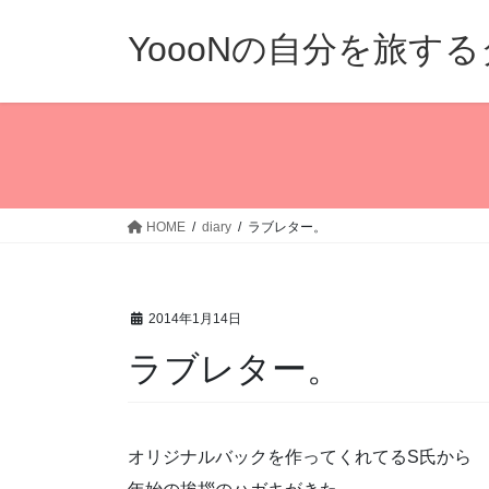
コ
ナ
ン
ビ
YoooNの自分を旅す
テ
ゲ
ン
ー
ツ
シ
へ
ョ
ス
ン
キ
に
ッ
移
HOME
diary
ラブレター。
プ
動
2014年1月14日
ラブレター。
オリジナルバックを作ってくれてるS氏から