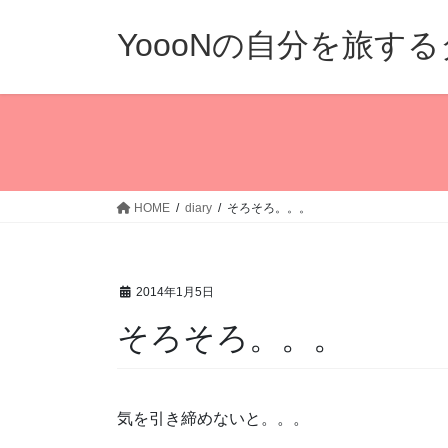
コ
ナ
ン
ビ
YoooNの自分を旅す
テ
ゲ
ン
ー
ツ
シ
へ
ョ
ス
ン
キ
に
ッ
移
HOME
diary
そろそろ。。。
プ
動
2014年1月5日
そろそろ。。。
気を引き締めないと。。。