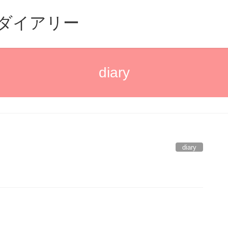
るダイアリー
diary
diary