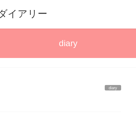
るダイアリー
diary
diary