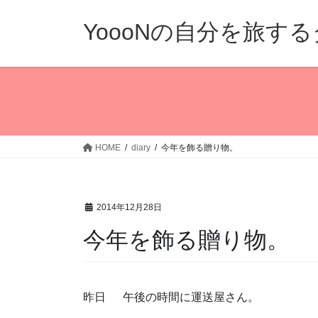
コ
ナ
ン
ビ
YoooNの自分を旅す
テ
ゲ
ン
ー
ツ
シ
へ
ョ
ス
ン
キ
に
ッ
移
HOME
diary
今年を飾る贈り物。
プ
動
2014年12月28日
今年を飾る贈り物。
昨日 午後の時間に運送屋さん。