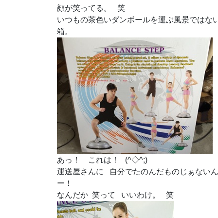
顔が笑ってる。 笑
いつもの茶色いダンボールを運ぶ風景ではない
箱。
あっ！ これは！ (^◇^;)
運送屋さんに 自分でたのんだものじぁないん
ー！
なんだか 笑って いいわけ。 笑