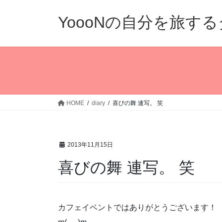
コ
ナ
ン
ビ
YoooNの自分を旅す
テ
ゲ
ン
ー
ツ
シ
へ
ョ
ス
ン
キ
に
ッ
移
HOME
diary
喜びの舞 連写。 笑
プ
動
2013年11月15日
喜びの舞 連写。 笑
カフェイベントではありがとうございます！