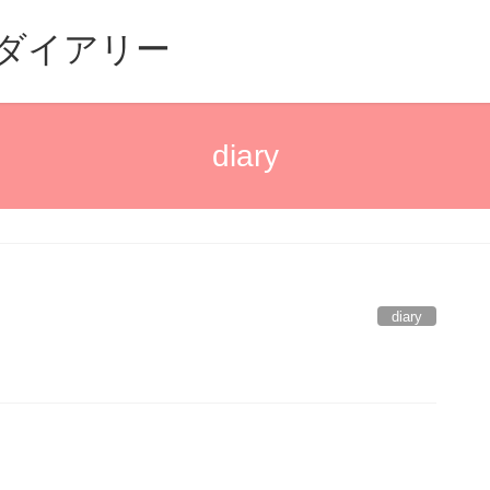
るダイアリー
diary
diary