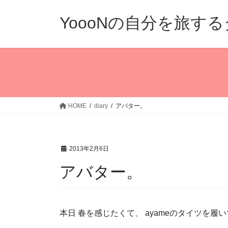
コ
ナ
ン
ビ
YoooNの自分を旅す
テ
ゲ
ン
ー
ツ
シ
へ
ョ
ス
ン
キ
に
ッ
移
HOME
diary
アバター。
プ
動
2013年2月6日
アバター。
本日 春を感じたくて、 ayameのタイツを履