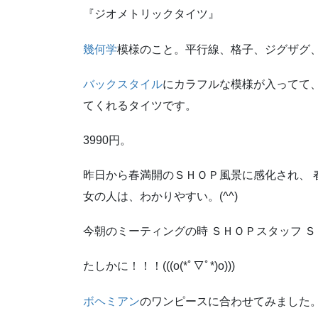
『ジオメトリックタイツ』
幾何学
模様のこと。平行線、格子、ジグザグ
バックスタイル
にカラフルな模様が入ってて
てくれるタイツです。
3990円。
昨日から春満開のＳＨＯＰ風景に感化され、 
女の人は、わかりやすい。(^^)
今朝のミーティングの時 ＳＨＯＰスタッフ Ｓ
たしかに！！！(((o(*ﾟ▽ﾟ*)o)))
ボヘミアン
のワンピースに合わせてみました