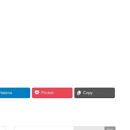
Hatena
Pocket
Copy
diary