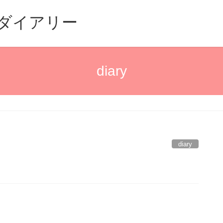
るダイアリー
diary
diary