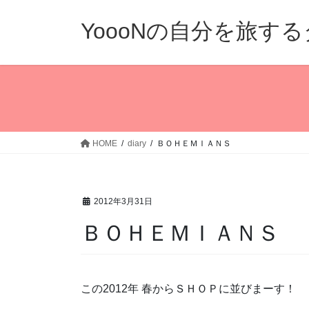
コ
ナ
ン
ビ
YoooNの自分を旅す
テ
ゲ
ン
ー
ツ
シ
へ
ョ
ス
ン
キ
に
ッ
移
HOME
diary
ＢＯＨＥＭＩＡＮＳ
プ
動
2012年3月31日
ＢＯＨＥＭＩＡＮＳ
この2012年 春からＳＨＯＰに並びまーす！