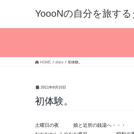
コ
ナ
ン
ビ
YoooNの自分を旅す
テ
ゲ
ン
ー
ツ
シ
へ
ョ
ス
ン
キ
に
ッ
移
HOME
diary
初体験。
プ
動
2011年9月10日
初体験。
土曜日の夜 娘と近所の銭湯へ・・・