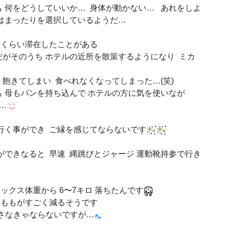
 何をどうしていいか… 身体が動かない… あれをしよ
はまったりを選択しているようだ…
間くらい滞在したことがある
だがそのうち ホテルの近所を散策するようになり ミカ
 飽きてしまい 食べれなくなってしまった…(笑)
も 母もパンを持ち込んで ホテルの方に気を使いなが
…
行く事ができ ご縁を感じてならないです
ができなると 早速 縄跳びとジャージ 運動靴持参で行き
ックス体重から 6〜7キロ 落ちたんです
太ももがすごく減るそうです
なさなきゃならないですが…