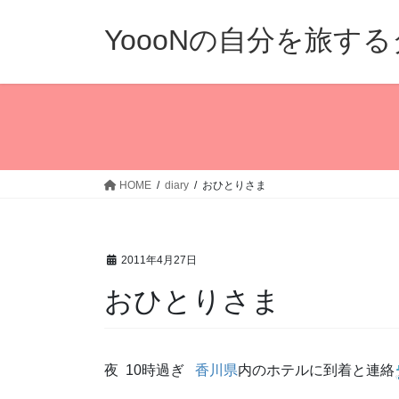
コ
ナ
ン
ビ
YoooNの自分を旅す
テ
ゲ
ン
ー
ツ
シ
へ
ョ
ス
ン
キ
に
ッ
移
HOME
diary
おひとりさま
プ
動
2011年4月27日
おひとりさま
夜 10時過ぎ
香川県
内のホテルに到着と連絡