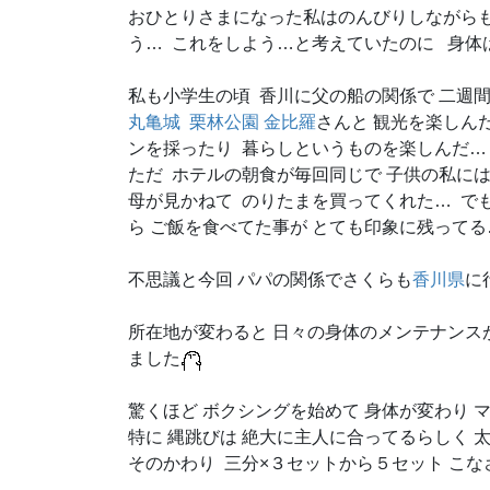
おひとりさまになった私はのんびりしながらも
う… これをしよう…と考えていたのに 身体
私も小学生の頃 香川に父の船の関係で 二週
丸亀城
栗林公園
金比羅
さんと 観光を楽しん
ンを採ったり 暮らしというものを楽しんだ…
ただ ホテルの朝食が毎回同じで 子供の私には
母が見かねて のりたまを買ってくれた… で
ら ご飯を食べてた事が とても印象に残ってる
不思議と今回 パパの関係でさくらも
香川県
に
所在地が変わると 日々の身体のメンテナンス
ました
驚くほど ボクシングを始めて 身体が変わり マ
特に 縄跳びは 絶大に主人に合ってるらしく 
そのかわり 三分×３セットから５セット こ