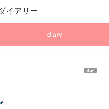
るダイアリー
diary
diary