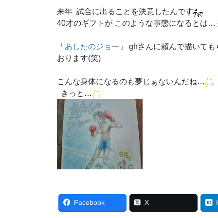
来年 試合に出ることを決意したんです
40才のギフトが このような事態になるとは…
「
あしたのジョー
」 ghさんに頼んで描いて
おります(笑)
こんな身体になるのも夢じぁないんだね…
きっと…
Facebook
X