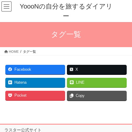
コ
ナ
YoooNの自分を旅するダイアリ
ン
ビ
ー
テ
ゲ
ン
ー
ツ
シ
タグ一覧
へ
ョ
ス
ン
キ
に
HOME
タグ一覧
ッ
移
プ
動
Facebook
X
Hatena
LINE
Pocket
Copy
ラスター公式サイト